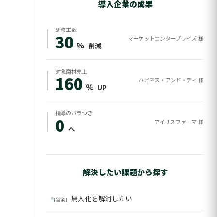
導入企業の成果
研修工数
30
マーケットエンタープライズ 様
%
削減
対象商材売上
160
ハピネス・アンド・ディ 様
%
UP
指導のバラつき
0
アイリスファーマ 様
へ
解決したい課題から探す
属人化を解消したい
[営業]