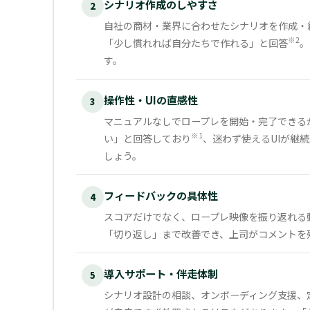
シナリオ作成のしやすさ
2
自社の商材・業界に合わせたシナリオを作成・
※2
「少し慣れれば自分たちで作れる」と回答
。
す。
操作性・UIの直感性
3
マニュアルなしでロープレを開始・完了できる
※1
い」と回答しており
、迷わず使えるUIが継
しょう。
フィードバックの具体性
4
スコアだけでなく、ロープレ映像を振り返れる
「切り返し」まで改善でき、上司がコメントを
導入サポート・伴走体制
5
シナリオ設計の相談、オンボーディング支援、