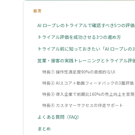
目次
AI ロープレのトライアルで確認すべき5つの評
トライアル評価を成功させる3つの進め方
トライアル前に知っておきたい「AI ロープレの
営業・接客の実践トレーニングとトライアル評価に
特長① 操作性満足度90%の直感的なUI
特長② AIスコア＋動画フィードバックの3層評価
特長③ 導入企業で前期比160%の売上向上を実現
特長④ カスタマーサクセスの伴走サポート
よくある質問（FAQ）
まとめ