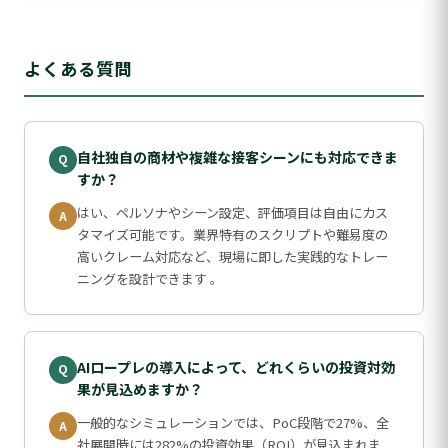
よくある質問
自社独自の商材や複雑な接客シーンにも対応できま
すか？
はい、ペルソナやシーン設定、評価項目は自由にカス
タマイズ可能です。業界特有のスクリプトや難易度の
高いクレーム対応など、現場に即した実践的なトレー
ニングを設計できます 。
AIロープレの導入によって、どれくらいの投資対効
果が見込めますか？
一般的なシミュレーションでは、PoC段階で27%、全
社展開時には282%の投資効果（ROI）が見込まれま