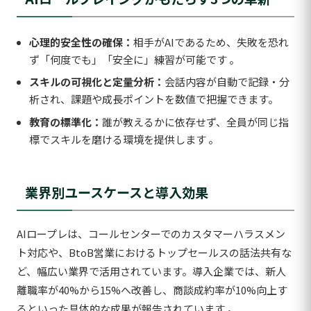
心理的安全性の確保：
相手がAIであるため、失敗を恐れ
ず「何度でも」「安全に」練習が可能です 。
スキルの可視化と定量分析：
会話内容が自動で記録・分
析され、課題や成長ポイントを数値で把握できます。
教育の標準化：
誰が教えるかに依存せず、全員が同じ指
標でスキルを磨ける環境を提供します 。
業界別ユースケースと導入効果
AIロープレは、コールセンターでのカスタマーハラスメン
ト対応や、BtoB営業におけるトップセールスの話法共有な
ど、幅広い業界で活用されています。導入企業では、新人
離職率が40%から15%へ改善し、商談成約率が10%向上す
るといった具体的な成果が報告されています 。